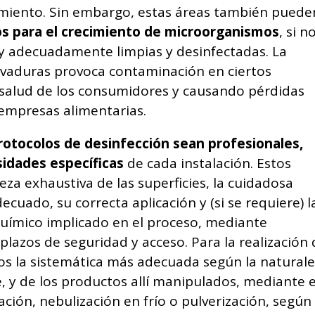
miento. Sin embargo, estas áreas también puede
os para el crecimiento de microorganismos
, si n
 adecuadamente limpias y desinfectadas. La
evaduras provoca contaminación en ciertos
 salud de los consumidores y causando pérdidas
 empresas alimentarias.
rotocolos de desinfección sean profesionales,
sidades específicas
de cada instalación. Estos
eza exhaustiva de las superficies, la cuidadosa
cuado, su correcta aplicación y (si se requiere) l
químico implicado en el proceso, mediante
lazos de seguridad y acceso. Para la realización
os la sistemática más adecuada según la natural
e, y de los productos allí manipulados, mediante e
ión, nebulización en frío o pulverización, según