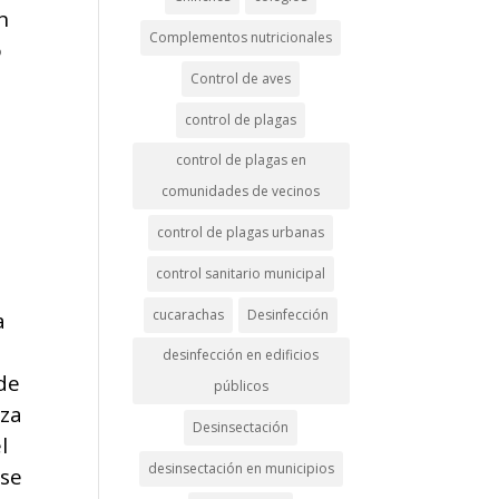
n
Complementos nutricionales
o
Control de aves
control de plagas
control de plagas en
comunidades de vecinos
control de plagas urbanas
control sanitario municipal
cucarachas
Desinfección
a
desinfección en edificios
 de
públicos
eza
Desinsectación
l
desinsectación en municipios
 se