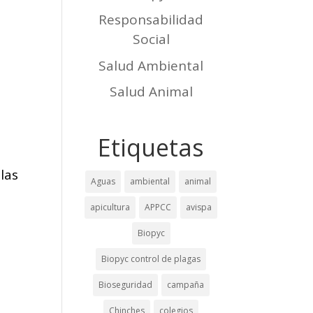
Responsabilidad
Social
Salud Ambiental
Salud Animal
Etiquetas
las
Aguas
ambiental
animal
apicultura
APPCC
avispa
Biopyc
e
Biopyc control de plagas
Bioseguridad
campaña
Chinches
colegios