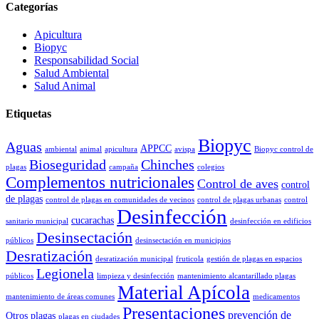
Categorías
Apicultura
Biopyc
Responsabilidad Social
Salud Ambiental
Salud Animal
Etiquetas
Biopyc
Aguas
APPCC
ambiental
animal
apicultura
avispa
Biopyc control de
Bioseguridad
Chinches
plagas
campaña
colegios
Complementos nutricionales
Control de aves
control
de plagas
control de plagas en comunidades de vecinos
control de plagas urbanas
control
Desinfección
cucarachas
sanitario municipal
desinfección en edificios
Desinsectación
públicos
desinsectación en municipios
Desratización
desratización municipal
fruticola
gestión de plagas en espacios
Legionela
públicos
limpieza y desinfección
mantenimiento alcantarillado plagas
Material Apícola
mantenimiento de áreas comunes
medicamentos
Presentaciones
prevención de
Otros
plagas
plagas en ciudades