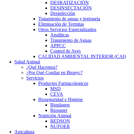
DESRATIZACIÓN
DESINSECTACIÓN
Desinfección
Tratamiento de aguas y legionela
Eliminación de Termitas
Otros Servicios Especializados
Analíticas
Tratamiento de Aguas
APPCC
Control de Aves
CALIDAD AMBIENTAL INTERIOR (CAI)
Salud Animal
¿Qué Hacemos?
¿Por Qué Confiar en Biopyc?
Servicios
Productos Farmacologicos
MSD
CEVA
Bioseguridad e Higiene
Bioplagen
Biosuper
Nutrición Animal
BEDSON
NUFOER
Apicultura