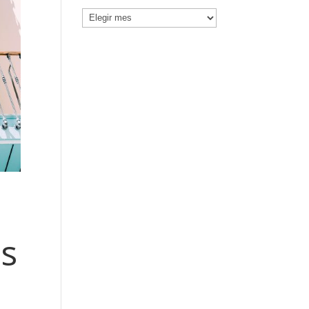
Noticias
por
Mes
es