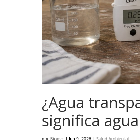
¿Agua transp
significa agu
por
Biopyc
|
Jun 9, 2026
|
Salud Ambiental