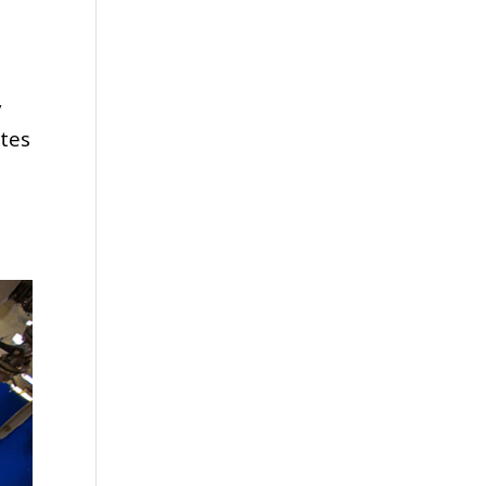
y
ntes