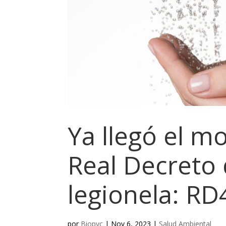
Ya llegó el m
Real Decreto 
legionela: R
por
Biopyc
|
Nov 6, 2023
|
Salud Ambiental