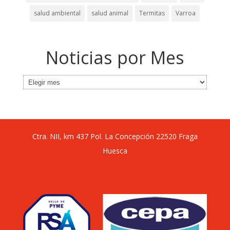
salud ambiental
salud animal
Termitas
Varroa
Noticias por Mes
Noticias
por
Mes
Ctra. NII, km 437 Pol. La Concepción 22520 Fraga
Huesca