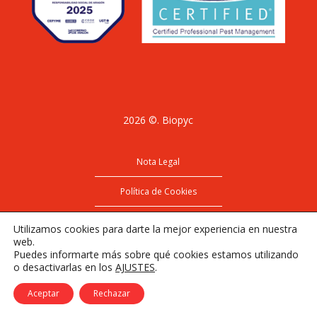
2026 ©. Biopyc
Nota Legal
Política de Cookies
Política de Privacidad
Utilizamos cookies para darte la mejor experiencia en nuestra
web.
Puedes informarte más sobre qué cookies estamos utilizando
o desactivarlas en los
AJUSTES
.
Facebook
LinkedIn
Instagram
Youtube
Aceptar
Rechazar