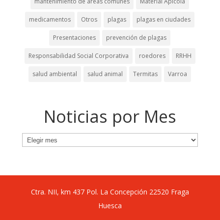
mantenimiento de áreas comunes
Material Apícola
medicamentos
Otros
plagas
plagas en ciudades
Presentaciones
prevención de plagas
Responsabilidad Social Corporativa
roedores
RRHH
salud ambiental
salud animal
Termitas
Varroa
Noticias por Mes
Noticias
por
Mes
Ctra. NII, km 437 Pol. La Concepción 22520 Fraga
Huesca