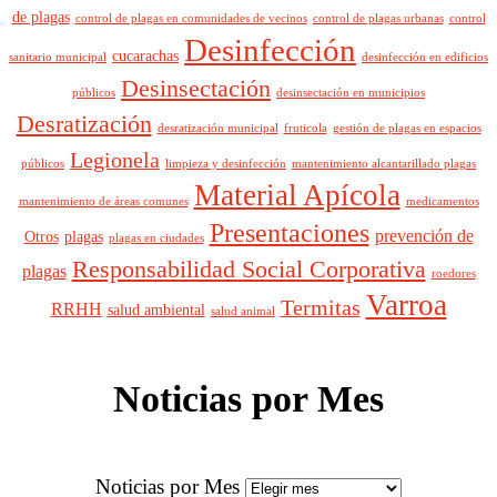
de plagas
control de plagas en comunidades de vecinos
control de plagas urbanas
control
Desinfección
cucarachas
sanitario municipal
desinfección en edificios
Desinsectación
públicos
desinsectación en municipios
Desratización
desratización municipal
fruticola
gestión de plagas en espacios
Legionela
públicos
limpieza y desinfección
mantenimiento alcantarillado plagas
Material Apícola
mantenimiento de áreas comunes
medicamentos
Presentaciones
prevención de
Otros
plagas
plagas en ciudades
Responsabilidad Social Corporativa
plagas
roedores
Varroa
Termitas
RRHH
salud ambiental
salud animal
Noticias por Mes
Noticias por Mes