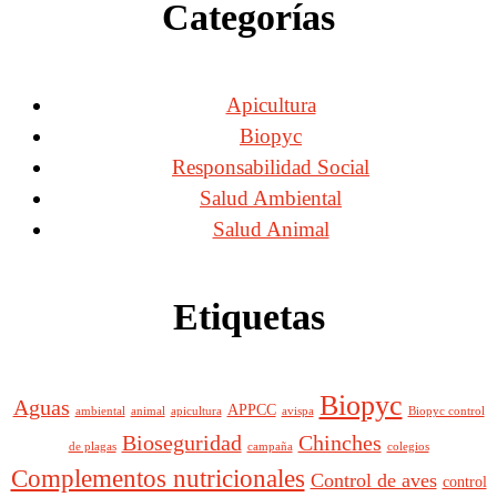
Categorías
Apicultura
Biopyc
Responsabilidad Social
Salud Ambiental
Salud Animal
Etiquetas
Biopyc
Aguas
APPCC
ambiental
animal
apicultura
avispa
Biopyc control
Bioseguridad
Chinches
de plagas
campaña
colegios
Complementos nutricionales
Control de aves
control