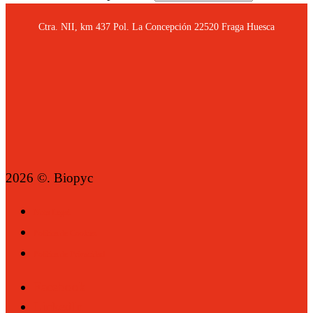
Ctra. NII, km 437 Pol. La Concepción 22520 Fraga Huesca
2026 ©. Biopyc
Nota Legal
Política de Cookies
Política de Privacidad
Facebook
LinkedIn