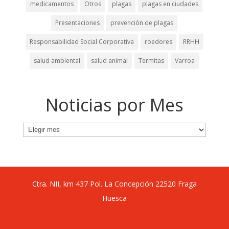
medicamentos
Otros
plagas
plagas en ciudades
Presentaciones
prevención de plagas
Responsabilidad Social Corporativa
roedores
RRHH
salud ambiental
salud animal
Termitas
Varroa
Noticias por Mes
Noticias
por
Mes
Ctra. NII, km 437 Pol. La Concepción 22520 Fraga
Huesca