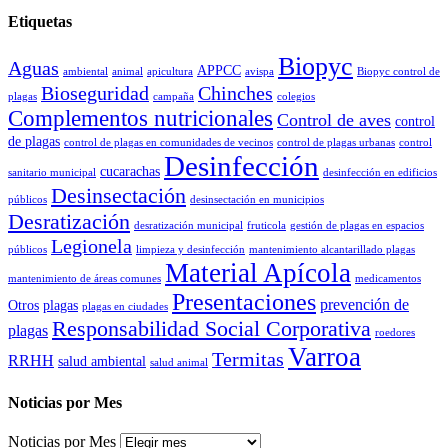
Etiquetas
Biopyc
Aguas
APPCC
ambiental
animal
apicultura
avispa
Biopyc control de
Bioseguridad
Chinches
plagas
campaña
colegios
Complementos nutricionales
Control de aves
control
de plagas
control de plagas en comunidades de vecinos
control de plagas urbanas
control
Desinfección
cucarachas
sanitario municipal
desinfección en edificios
Desinsectación
públicos
desinsectación en municipios
Desratización
desratización municipal
fruticola
gestión de plagas en espacios
Legionela
públicos
limpieza y desinfección
mantenimiento alcantarillado plagas
Material Apícola
mantenimiento de áreas comunes
medicamentos
Presentaciones
prevención de
Otros
plagas
plagas en ciudades
Responsabilidad Social Corporativa
plagas
roedores
Varroa
Termitas
RRHH
salud ambiental
salud animal
Noticias por Mes
Noticias por Mes