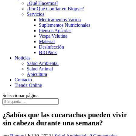
¿Qué Hacemos?
¿Por Qué Confiar en Biopyc?
Servicios
Medicamentos Varroa
Suplementos Nutricionales
Piensos Apícolas
Vespa Velutina
Material
Desinfección
BIOPack
Noticias
Salud Ambiental
Salud Animal
Apicultura
Contacto
Tienda Online
Seleccionar página
¿Sabías que las cucarachas pueden vivir
sin cabeza durante una semana?
por
Biopyc
|
Jul 19, 2023
|
Salud Ambiental
|
0 Comentarios