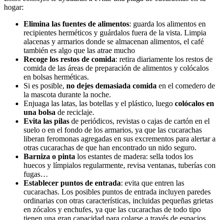
hogar:
Elimina las fuentes de alimentos
: guarda los alimentos en
recipientes herméticos y guárdalos fuera de la vista. Limpia
alacenas y armarios donde se almacenan alimentos, el café
también es algo que las atrae mucho
Recoge los restos de comida
: retira diariamente los restos de
comida de las áreas de preparación de alimentos y colócalos
en bolsas herméticas.
Si es posible,
no dejes demasiada comida
en el comedero de
la mascota durante la noche.
Enjuaga las latas, las botellas y el plástico, luego
colócalos en
una bolsa
de reciclaje.
Evita las pilas
de periódicos, revistas o cajas de cartón en el
suelo o en el fondo de los armarios, ya que las cucarachas
liberan feromonas agregadas en sus excrementos para alertar a
otras cucarachas de que han encontrado un nido seguro.
Barniza o pinta
los estantes de madera: sella todos los
huecos y límpialos regularmente, revisa ventanas, tuberías con
fugas…
Establecer puntos de entrada
: evita que entren las
cucarachas. Los posibles puntos de entrada incluyen paredes
ordinarias con otras características, incluidas pequeñas grietas
en zócalos y enchufes, ya que las cucarachas de todo tipo
tienen una gran capacidad para colarse a través de espacios