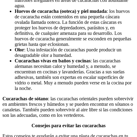
marrones irregulares en áreas de cucarachas con abundante
agua.
Huevos de cucaracha (ooteca) y piel mudada
: los huevos
de cucaracha están contenidos en una pequeña cáscara
ovalada llamada ooteca. La función de estas cáscaras es
proteger los huevos de depredadores, parásitos y, en
definitiva, de cualquier amenaza para su desarrollo. Los
huevos de cucaracha generalmente se esconden en pequeñas
grietas hasta que eclosionan.
Olor
: Una infestación de cucarachas puede producir un
desagradable olor a humedad.
Cucarachas vivas en baños y cocinas
: las cucarachas
alemanas necesitan calor y humedad y, a menudo, se
encuentran en cocinas y lavanderías. Gracias a sus suelas
adhesivas, también son expertas en escalar superficies de
vidrio o metal. Muy a menudo pueden verse en la cocina por
la noche.
Cucarachas de sótano
: las cucarachas orientales pueden sobrevivir
en ambientes frescos y húmedos y se pueden encontrar en sótanos o
canaletas. También pueden sobrevivir al aire libre si las condiciones
son las adecuadas, como en los vertederos.
Consejos para evitar las cucarachas
Estos consejos te ayudarán a evitar una plaga de cucarachas en tu