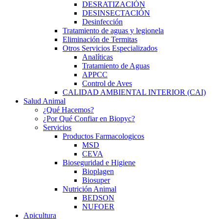
DESRATIZACIÓN
DESINSECTACIÓN
Desinfección
Tratamiento de aguas y legionela
Eliminación de Termitas
Otros Servicios Especializados
Analíticas
Tratamiento de Aguas
APPCC
Control de Aves
CALIDAD AMBIENTAL INTERIOR (CAI)
Salud Animal
¿Qué Hacemos?
¿Por Qué Confiar en Biopyc?
Servicios
Productos Farmacologicos
MSD
CEVA
Bioseguridad e Higiene
Bioplagen
Biosuper
Nutrición Animal
BEDSON
NUFOER
Apicultura