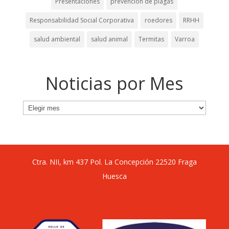
Presentaciones
prevención de plagas
Responsabilidad Social Corporativa
roedores
RRHH
salud ambiental
salud animal
Termitas
Varroa
Noticias por Mes
Noticias
por
Mes
Ctra. NII, km 437 Pol. La Concepción 22520 Fraga
Huesca