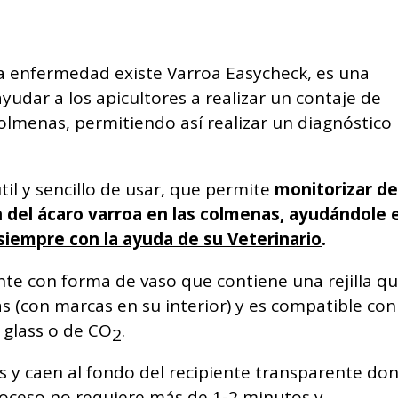
ha enfermedad existe Varroa Easycheck, es una
udar a los apicultores a realizar un contaje de
colmenas, permitiendo así realizar un diagnóstico
til y sencillo de usar, que permite
monitorizar d
n del ácaro varroa en las colmenas, ayudándole 
siempre con la ayuda de su Veterinario
.
te con forma de vaso que contiene una rejilla q
s (con marcas en su interior) y es compatible con
 glass o de CO
.
2
as y caen al fondo del recipiente transparente do
roceso no requiere más de 1-2 minutos y